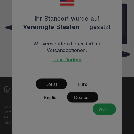
Ihr Standort wurde auf
Vereinigte Staaten
gesetzt
Wir verwenden diesen Ort für
Versandoptionen.
Land ändern
Dollar
Euro
English
Deutsch
Unsere Web-Plattform unterstützt OEM- und EMS-
Weiter
Unternehmen dabei, ihre überschüssigen Lagerbestände
weltweit zu verkaufen und gleichzeitig den potenziellen
Käufern beste Preise und Qualität zu bieten.
Über uns
Partner