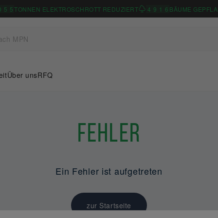
0
5
5
TONNEN ELEKTROSCHROTT REDUZIERT
4
9
1
6
BÄUME GEPFLA
eit
Über uns
RFQ
Fehler
Ein Fehler ist aufgetreten
zur Startseite