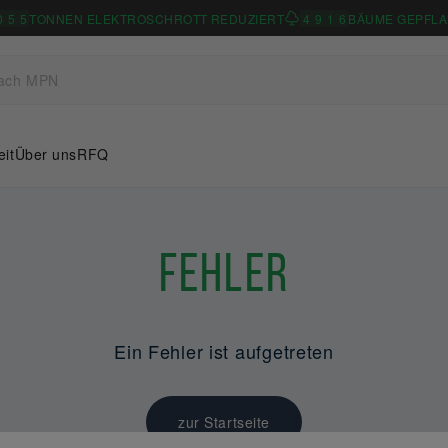
0
5
5
TONNEN ELEKTROSCHROTT REDUZIERT
4
9
1
6
BÄUME GEPFLA
eit
Über uns
RFQ
Fehler
Ein Fehler ist aufgetreten
zur Startseite