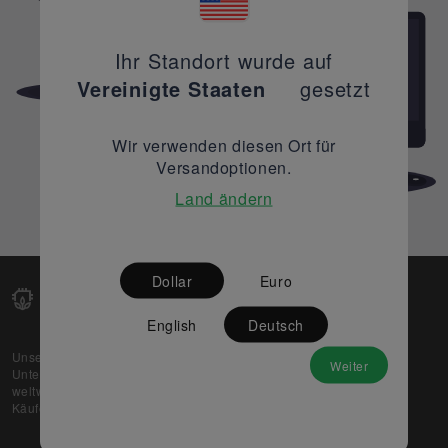
Ihr Standort wurde auf
Vereinigte Staaten
gesetzt
Wir verwenden diesen Ort für
Versandoptionen.
Land ändern
Dollar
Euro
English
Deutsch
Unsere Web-Plattform unterstützt OEM- und EMS-
Weiter
Unternehmen dabei, ihre überschüssigen Lagerbestände
weltweit zu verkaufen und gleichzeitig den potenziellen
Käufern beste Preise und Qualität zu bieten.
Über uns
Partner