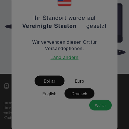
Ihr Standort wurde auf
Vereinigte Staaten
gesetzt
Wir verwenden diesen Ort für
Versandoptionen.
Land ändern
Dollar
Euro
English
Deutsch
Unsere Web-Plattform unterstützt OEM- und EMS-
Weiter
Unternehmen dabei, ihre überschüssigen Lagerbestände
weltweit zu verkaufen und gleichzeitig den potenziellen
Käufern beste Preise und Qualität zu bieten.
Über uns
Partner