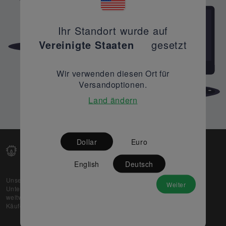
Ihr Standort wurde auf
Vereinigte Staaten
gesetzt
Wir verwenden diesen Ort für
Versandoptionen.
Land ändern
Dollar
Euro
English
Deutsch
Unsere Web-Plattform unterstützt OEM- und EMS-
Weiter
Unternehmen dabei, ihre überschüssigen Lagerbestände
weltweit zu verkaufen und gleichzeitig den potenziellen
Käufern beste Preise und Qualität zu bieten.
Über uns
Partner