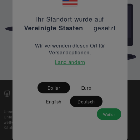
Ihr Standort wurde auf
Vereinigte Staaten
gesetzt
Wir verwenden diesen Ort für
Versandoptionen.
Land ändern
Dollar
Euro
English
Deutsch
Unsere Web-Plattform unterstützt OEM- und EMS-
Weiter
Unternehmen dabei, ihre überschüssigen Lagerbestände
weltweit zu verkaufen und gleichzeitig den potenziellen
Käufern beste Preise und Qualität zu bieten.
Über uns
Partner