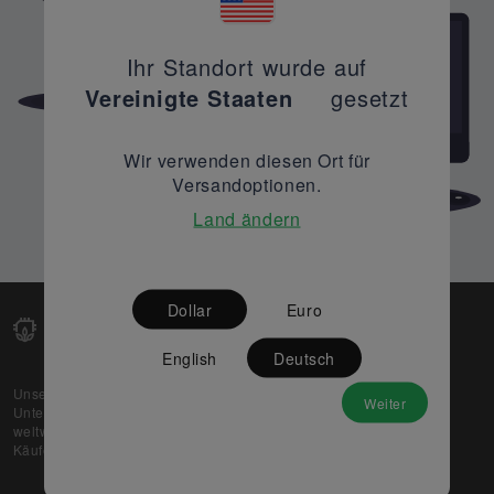
Ihr Standort wurde auf
Vereinigte Staaten
gesetzt
Wir verwenden diesen Ort für
Versandoptionen.
Land ändern
Dollar
Euro
English
Deutsch
Unsere Web-Plattform unterstützt OEM- und EMS-
Weiter
Unternehmen dabei, ihre überschüssigen Lagerbestände
weltweit zu verkaufen und gleichzeitig den potenziellen
Käufern beste Preise und Qualität zu bieten.
Über uns
Partner