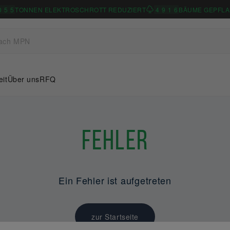
0
5
5
TONNEN ELEKTROSCHROTT REDUZIERT
4
9
1
6
BÄUME GEPFLA
eit
Über uns
RFQ
Fehler
Ein Fehler ist aufgetreten
zur Startseite