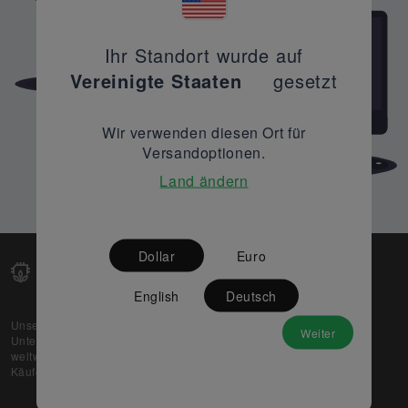
Ihr Standort wurde auf
Vereinigte Staaten
gesetzt
Wir verwenden diesen Ort für
Versandoptionen.
Land ändern
Dollar
Euro
English
Deutsch
Unsere Web-Plattform unterstützt OEM- und EMS-
Weiter
Unternehmen dabei, ihre überschüssigen Lagerbestände
weltweit zu verkaufen und gleichzeitig den potenziellen
Käufern beste Preise und Qualität zu bieten.
Über uns
Partner