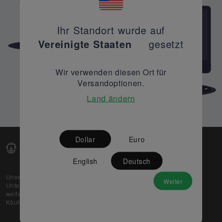
Ihr Standort wurde auf
Vereinigte Staaten
gesetzt
Wir verwenden diesen Ort für
Versandoptionen.
Land ändern
Dollar
Euro
English
Deutsch
Unsere Web-Plattform unterstützt OEM- und EMS-
Weiter
Unternehmen dabei, ihre überschüssigen Lagerbestände
weltweit zu verkaufen und gleichzeitig den potenziellen
Käufern beste Preise und Qualität zu bieten.
Über uns
Partner