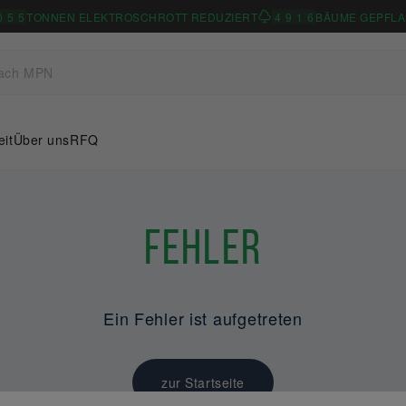
0
5
5
TONNEN ELEKTROSCHROTT REDUZIERT
4
9
1
6
BÄUME GEPFLA
eit
Über uns
RFQ
Fehler
Ein Fehler ist aufgetreten
zur Startseite