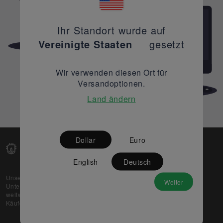
Ihr Standort wurde auf
Vereinigte Staaten
gesetzt
Wir verwenden diesen Ort für
Versandoptionen.
Land ändern
Dollar
Euro
English
Deutsch
Unsere Web-Plattform unterstützt OEM- und EMS-
Weiter
Unternehmen dabei, ihre überschüssigen Lagerbestände
weltweit zu verkaufen und gleichzeitig den potenziellen
Käufern beste Preise und Qualität zu bieten.
Über uns
Partner