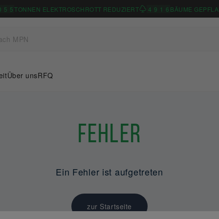
0
5
5
TONNEN ELEKTROSCHROTT REDUZIERT
4
9
1
6
BÄUME GEPFLA
eit
Über uns
RFQ
Fehler
Ein Fehler ist aufgetreten
zur Startseite