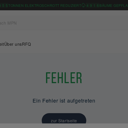
0
5
5
TONNEN ELEKTROSCHROTT REDUZIERT
4
9
1
6
BÄUME GEPFLA
eit
Über uns
RFQ
Fehler
Ein Fehler ist aufgetreten
zur Startseite