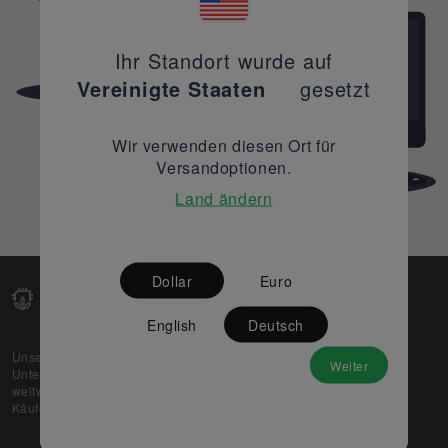
Ihr Standort wurde auf
Vereinigte Staaten
gesetzt
Wir verwenden diesen Ort für
Versandoptionen.
Land ändern
Dollar
Euro
English
Deutsch
Unsere Web-Plattform unterstützt OEM- und EMS-
Weiter
Unternehmen dabei, ihre überschüssigen Lagerbestände
weltweit zu verkaufen und gleichzeitig den potenziellen
Käufern beste Preise und Qualität zu bieten.
Über uns
Partner