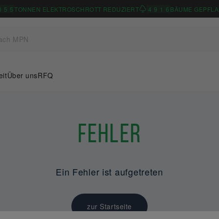
0
5
5
TONNEN ELEKTROSCHROTT REDUZIERT
4
9
1
6
BÄUME GEPFLA
eit
Über uns
RFQ
Fehler
Ein Fehler ist aufgetreten
zur Startseite