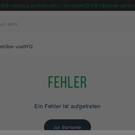
0
5
5
TONNEN ELEKTROSCHROTT REDUZIERT
4
9
1
6
BÄUME GEPFLA
eit
Über uns
RFQ
Fehler
Ein Fehler ist aufgetreten
zur Startseite