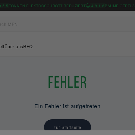
0
5
5
TONNEN ELEKTROSCHROTT REDUZIERT
4
9
1
6
BÄUME GEPFLA
eit
Über uns
RFQ
Fehler
Ein Fehler ist aufgetreten
zur Startseite