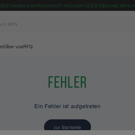
0
5
5
TONNEN ELEKTROSCHROTT REDUZIERT
4
9
1
6
BÄUME GEPFLA
eit
Über uns
RFQ
Fehler
Ein Fehler ist aufgetreten
zur Startseite