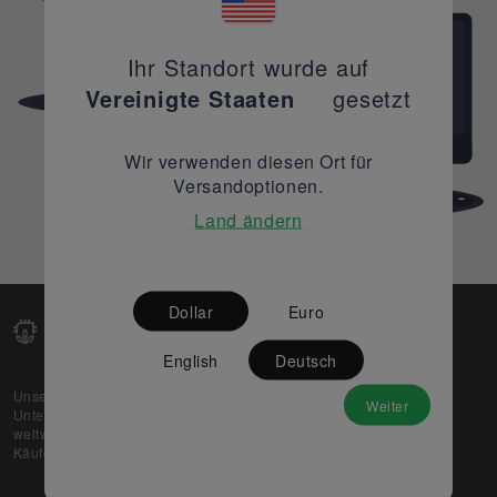
Ihr Standort wurde auf
Vereinigte Staaten
gesetzt
Wir verwenden diesen Ort für
Versandoptionen.
Land ändern
Dollar
Euro
English
Deutsch
Unsere Web-Plattform unterstützt OEM- und EMS-
Weiter
Unternehmen dabei, ihre überschüssigen Lagerbestände
weltweit zu verkaufen und gleichzeitig den potenziellen
Käufern beste Preise und Qualität zu bieten.
Über uns
Partner