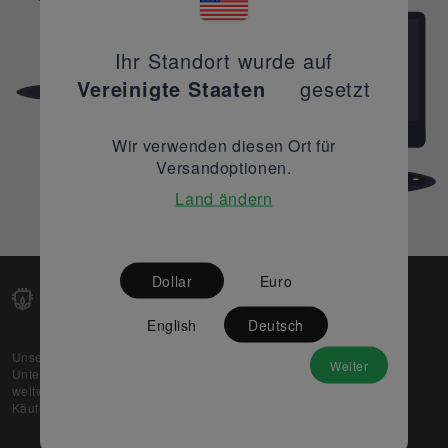
Ihr Standort wurde auf
Vereinigte Staaten
gesetzt
Wir verwenden diesen Ort für
Versandoptionen.
Land ändern
Dollar
Euro
English
Deutsch
Unsere Web-Plattform unterstützt OEM- und EMS-
Weiter
Unternehmen dabei, ihre überschüssigen Lagerbestände
weltweit zu verkaufen und gleichzeitig den potenziellen
Käufern beste Preise und Qualität zu bieten.
Über uns
Partner