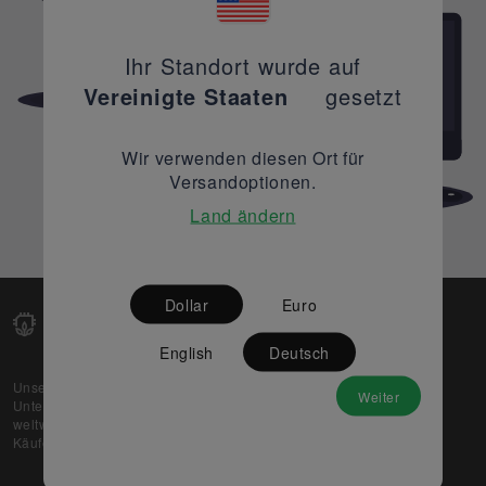
Ihr Standort wurde auf
Vereinigte Staaten
gesetzt
Wir verwenden diesen Ort für
Versandoptionen.
Land ändern
Dollar
Euro
English
Deutsch
Unsere Web-Plattform unterstützt OEM- und EMS-
Weiter
Unternehmen dabei, ihre überschüssigen Lagerbestände
weltweit zu verkaufen und gleichzeitig den potenziellen
Käufern beste Preise und Qualität zu bieten.
Über uns
Partner