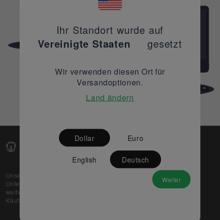
Ihr Standort wurde auf
Vereinigte Staaten
gesetzt
Wir verwenden diesen Ort für
Versandoptionen.
Land ändern
Dollar
Euro
English
Deutsch
Unsere Web-Plattform unterstützt OEM- und EMS-
Weiter
Unternehmen dabei, ihre überschüssigen Lagerbestände
weltweit zu verkaufen und gleichzeitig den potenziellen
Käufern beste Preise und Qualität zu bieten.
Über uns
Partner