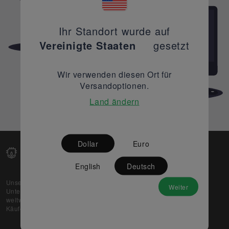
Ihr Standort wurde auf
Vereinigte Staaten
gesetzt
Wir verwenden diesen Ort für
Versandoptionen.
Land ändern
Dollar
Euro
English
Deutsch
Unsere Web-Plattform unterstützt OEM- und EMS-
Weiter
Unternehmen dabei, ihre überschüssigen Lagerbestände
weltweit zu verkaufen und gleichzeitig den potenziellen
Käufern beste Preise und Qualität zu bieten.
Über uns
Partner