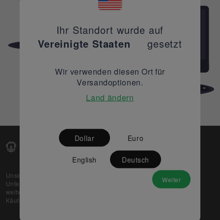
Ihr Standort wurde auf
Vereinigte Staaten
gesetzt
Wir verwenden diesen Ort für
Versandoptionen.
Land ändern
Dollar
Euro
English
Deutsch
Unsere Web-Plattform unterstützt OEM- und EMS-
Weiter
Unternehmen dabei, ihre überschüssigen Lagerbestände
weltweit zu verkaufen und gleichzeitig den potenziellen
Käufern beste Preise und Qualität zu bieten.
Über uns
Partner