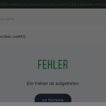
0
5
5
TONNEN ELEKTROSCHROTT REDUZIERT
4
9
1
6
BÄUME GEPFLA
eit
Über uns
RFQ
Fehler
Ein Fehler ist aufgetreten
zur Startseite