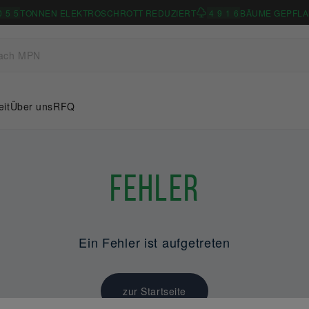
0
5
5
TONNEN ELEKTROSCHROTT REDUZIERT
4
9
1
6
BÄUME GEPFLA
eit
Über uns
RFQ
Fehler
Ein Fehler ist aufgetreten
zur Startseite