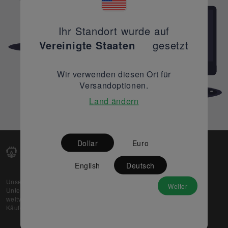
Ihr Standort wurde auf
Vereinigte Staaten
gesetzt
Wir verwenden diesen Ort für
Versandoptionen.
Land ändern
Dollar
Euro
English
Deutsch
Unsere Web-Plattform unterstützt OEM- und EMS-
Weiter
Unternehmen dabei, ihre überschüssigen Lagerbestände
weltweit zu verkaufen und gleichzeitig den potenziellen
Käufern beste Preise und Qualität zu bieten.
Über uns
Partner