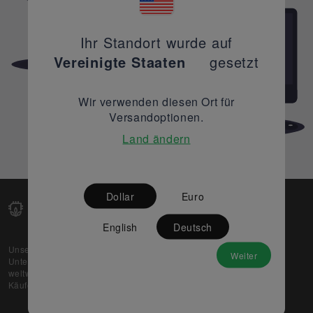
Ihr Standort wurde auf
Vereinigte Staaten
gesetzt
Wir verwenden diesen Ort für
Versandoptionen.
Land ändern
Dollar
Euro
English
Deutsch
Unsere Web-Plattform unterstützt OEM- und EMS-
Weiter
Unternehmen dabei, ihre überschüssigen Lagerbestände
weltweit zu verkaufen und gleichzeitig den potenziellen
Käufern beste Preise und Qualität zu bieten.
Über uns
Partner