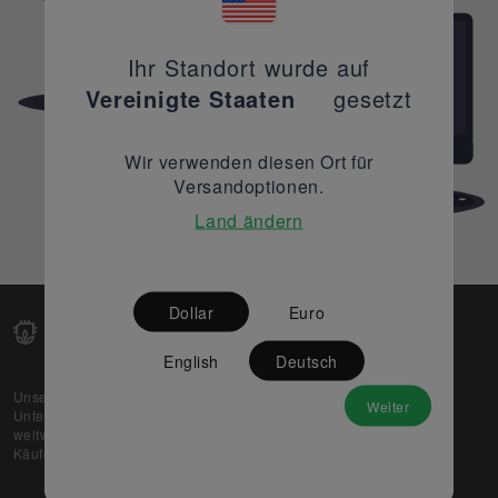
Ihr Standort wurde auf
Vereinigte Staaten
gesetzt
Wir verwenden diesen Ort für
Versandoptionen.
Land ändern
Dollar
Euro
English
Deutsch
Unsere Web-Plattform unterstützt OEM- und EMS-
Weiter
Unternehmen dabei, ihre überschüssigen Lagerbestände
weltweit zu verkaufen und gleichzeitig den potenziellen
Käufern beste Preise und Qualität zu bieten.
Über uns
Partner