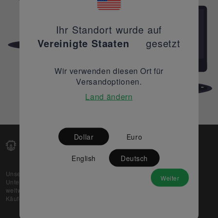
Ihr Standort wurde auf
Vereinigte Staaten
gesetzt
Wir verwenden diesen Ort für
Versandoptionen.
Land ändern
Dollar
Euro
English
Deutsch
Unsere Web-Plattform unterstützt OEM- und EMS-
Weiter
Unternehmen dabei, ihre überschüssigen Lagerbestände
weltweit zu verkaufen und gleichzeitig den potenziellen
Käufern beste Preise und Qualität zu bieten.
Über uns
Partner