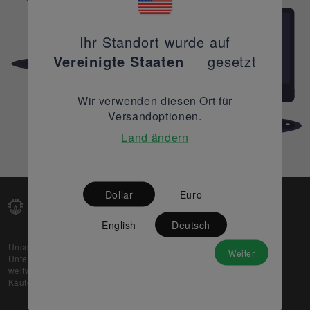
Ihr Standort wurde auf
Vereinigte Staaten
gesetzt
Wir verwenden diesen Ort für
Versandoptionen.
Land ändern
Dollar
Euro
English
Deutsch
Unsere Web-Plattform unterstützt OEM- und EMS-
Weiter
Unternehmen dabei, ihre überschüssigen Lagerbestände
weltweit zu verkaufen und gleichzeitig den potenziellen
Käufern beste Preise und Qualität zu bieten.
Über uns
Partner