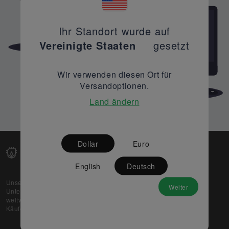
Ihr Standort wurde auf
Vereinigte Staaten
gesetzt
Wir verwenden diesen Ort für
Versandoptionen.
Land ändern
Dollar
Euro
English
Deutsch
Unsere Web-Plattform unterstützt OEM- und EMS-
Weiter
Unternehmen dabei, ihre überschüssigen Lagerbestände
weltweit zu verkaufen und gleichzeitig den potenziellen
Käufern beste Preise und Qualität zu bieten.
Über uns
Partner