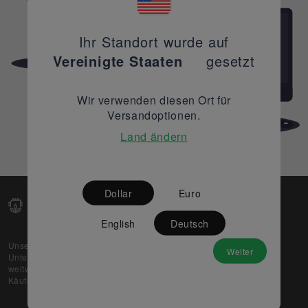
Ihr Standort wurde auf
Vereinigte Staaten
gesetzt
Wir verwenden diesen Ort für
Versandoptionen.
Land ändern
Dollar
Euro
English
Deutsch
Unsere Web-Plattform unterstützt OEM- und EMS-
Weiter
Unternehmen dabei, ihre überschüssigen Lagerbestände
weltweit zu verkaufen und gleichzeitig den potenziellen
Käufern beste Preise und Qualität zu bieten.
Über uns
Partner