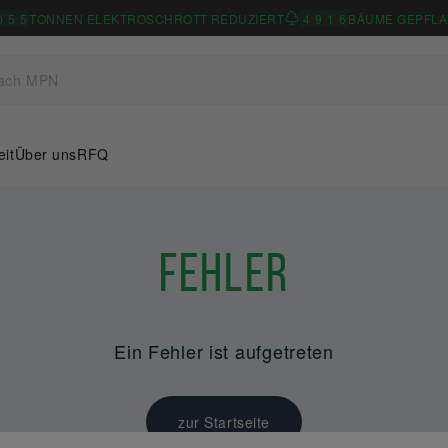
0
5
5
TONNEN ELEKTROSCHROTT REDUZIERT
4
9
1
6
BÄUME GEPFLA
eit
Über uns
RFQ
Fehler
Ein Fehler ist aufgetreten
zur Startseite