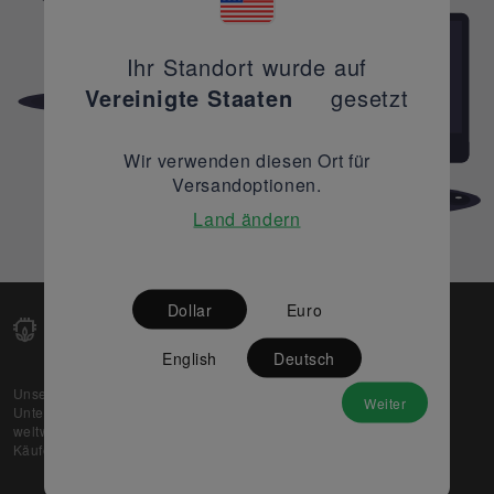
Ihr Standort wurde auf
Vereinigte Staaten
gesetzt
Wir verwenden diesen Ort für
Versandoptionen.
Land ändern
Dollar
Euro
English
Deutsch
Unsere Web-Plattform unterstützt OEM- und EMS-
Weiter
Unternehmen dabei, ihre überschüssigen Lagerbestände
weltweit zu verkaufen und gleichzeitig den potenziellen
Käufern beste Preise und Qualität zu bieten.
Über uns
Partner