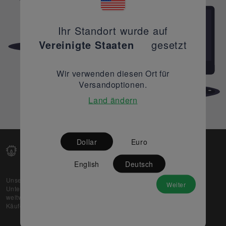
Ihr Standort wurde auf
Vereinigte Staaten
gesetzt
Wir verwenden diesen Ort für
Versandoptionen.
Land ändern
Dollar
Euro
English
Deutsch
Unsere Web-Plattform unterstützt OEM- und EMS-
Weiter
Unternehmen dabei, ihre überschüssigen Lagerbestände
weltweit zu verkaufen und gleichzeitig den potenziellen
Käufern beste Preise und Qualität zu bieten.
Über uns
Partner