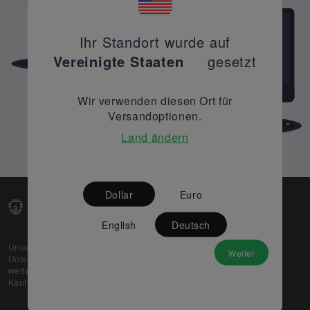
Ihr Standort wurde auf
Vereinigte Staaten
gesetzt
Wir verwenden diesen Ort für
Versandoptionen.
Land ändern
Dollar
Euro
English
Deutsch
Unsere Web-Plattform unterstützt OEM- und EMS-
Weiter
Unternehmen dabei, ihre überschüssigen Lagerbestände
weltweit zu verkaufen und gleichzeitig den potenziellen
Käufern beste Preise und Qualität zu bieten.
Über uns
Partner