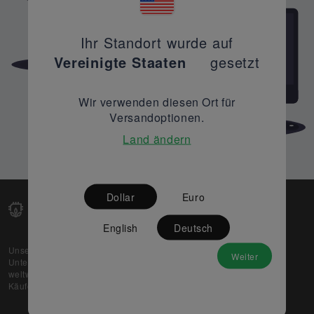
Ihr Standort wurde auf
Vereinigte Staaten
gesetzt
Wir verwenden diesen Ort für
Versandoptionen.
Land ändern
Dollar
Euro
English
Deutsch
Unsere Web-Plattform unterstützt OEM- und EMS-
Weiter
Unternehmen dabei, ihre überschüssigen Lagerbestände
weltweit zu verkaufen und gleichzeitig den potenziellen
Käufern beste Preise und Qualität zu bieten.
Über uns
Partner