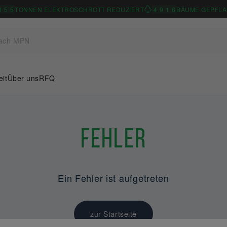
0
5
5
TONNEN ELEKTROSCHROTT REDUZIERT
4
9
1
6
BÄUME GEPFLA
eit
Über uns
RFQ
Fehler
Ein Fehler ist aufgetreten
zur Startseite