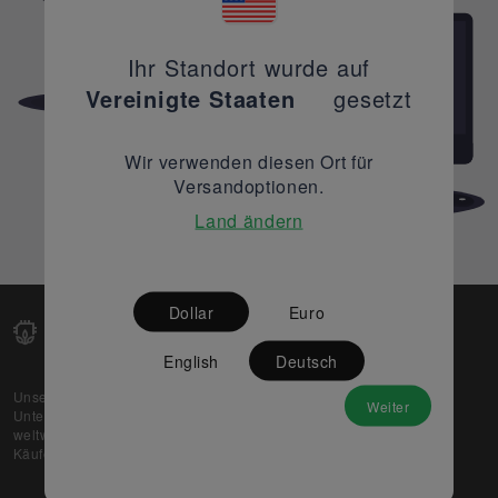
Ihr Standort wurde auf
Vereinigte Staaten
gesetzt
Wir verwenden diesen Ort für
Versandoptionen.
Land ändern
Dollar
Euro
English
Deutsch
Unsere Web-Plattform unterstützt OEM- und EMS-
Weiter
Unternehmen dabei, ihre überschüssigen Lagerbestände
weltweit zu verkaufen und gleichzeitig den potenziellen
Käufern beste Preise und Qualität zu bieten.
Über uns
Partner