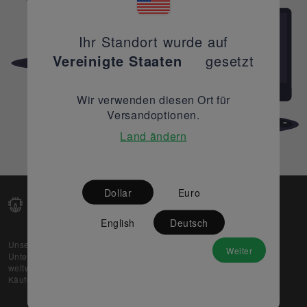
Ihr Standort wurde auf
Vereinigte Staaten
gesetzt
Wir verwenden diesen Ort für
Versandoptionen.
Land ändern
Dollar
Euro
English
Deutsch
Unsere Web-Plattform unterstützt OEM- und EMS-
Weiter
Unternehmen dabei, ihre überschüssigen Lagerbestände
weltweit zu verkaufen und gleichzeitig den potenziellen
Käufern beste Preise und Qualität zu bieten.
Über uns
Partner