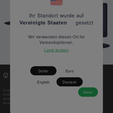
Ihr Standort wurde auf
Vereinigte Staaten
gesetzt
Wir verwenden diesen Ort für
Versandoptionen.
Land ändern
Dollar
Euro
English
Deutsch
Unsere Web-Plattform unterstützt OEM- und EMS-
Weiter
Unternehmen dabei, ihre überschüssigen Lagerbestände
weltweit zu verkaufen und gleichzeitig den potenziellen
Käufern beste Preise und Qualität zu bieten.
Über uns
Partner