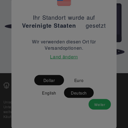
Ihr Standort wurde auf
Vereinigte Staaten
gesetzt
Wir verwenden diesen Ort für
Versandoptionen.
Land ändern
Dollar
Euro
English
Deutsch
Unsere Web-Plattform unterstützt OEM- und EMS-
Weiter
Unternehmen dabei, ihre überschüssigen Lagerbestände
weltweit zu verkaufen und gleichzeitig den potenziellen
Käufern beste Preise und Qualität zu bieten.
Über uns
Partner