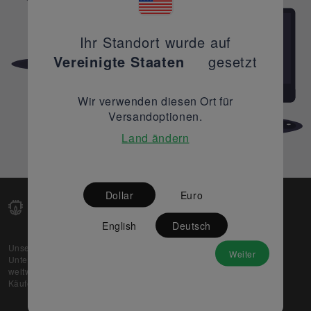
Ihr Standort wurde auf
Vereinigte Staaten
gesetzt
Wir verwenden diesen Ort für
Versandoptionen.
Land ändern
Dollar
Euro
English
Deutsch
Unsere Web-Plattform unterstützt OEM- und EMS-
Weiter
Unternehmen dabei, ihre überschüssigen Lagerbestände
weltweit zu verkaufen und gleichzeitig den potenziellen
Käufern beste Preise und Qualität zu bieten.
Über uns
Partner