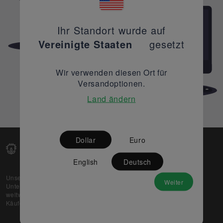
Ihr Standort wurde auf
Vereinigte Staaten
gesetzt
Wir verwenden diesen Ort für
Versandoptionen.
Land ändern
Dollar
Euro
English
Deutsch
Unsere Web-Plattform unterstützt OEM- und EMS-
Weiter
Unternehmen dabei, ihre überschüssigen Lagerbestände
weltweit zu verkaufen und gleichzeitig den potenziellen
Käufern beste Preise und Qualität zu bieten.
Über uns
Partner