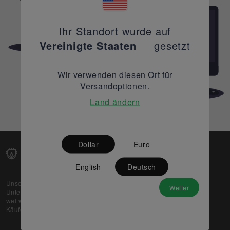
Ihr Standort wurde auf
Vereinigte Staaten
gesetzt
Wir verwenden diesen Ort für
Versandoptionen.
Land ändern
Dollar
Euro
English
Deutsch
Unsere Web-Plattform unterstützt OEM- und EMS-
Weiter
Unternehmen dabei, ihre überschüssigen Lagerbestände
weltweit zu verkaufen und gleichzeitig den potenziellen
Käufern beste Preise und Qualität zu bieten.
Über uns
Partner