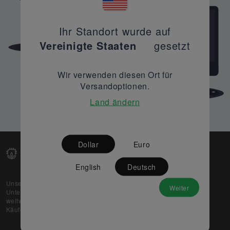
Ihr Standort wurde auf
Vereinigte Staaten
gesetzt
Wir verwenden diesen Ort für
Versandoptionen.
Land ändern
Dollar
Euro
English
Deutsch
Unsere Web-Plattform unterstützt OEM- und EMS-
Weiter
Unternehmen dabei, ihre überschüssigen Lagerbestände
weltweit zu verkaufen und gleichzeitig den potenziellen
Käufern beste Preise und Qualität zu bieten.
Über uns
Partner