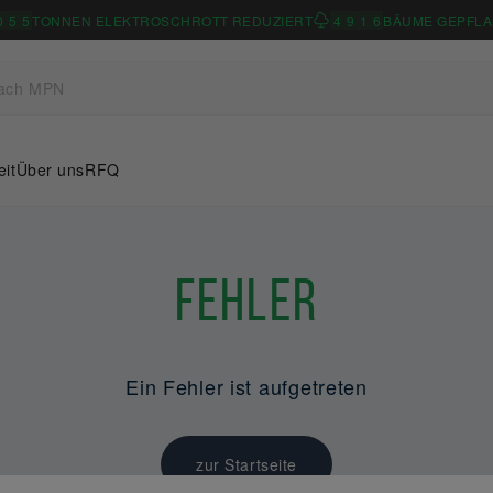
0
5
5
TONNEN ELEKTROSCHROTT REDUZIERT
4
9
1
6
BÄUME GEPFLA
eit
Über uns
RFQ
Fehler
Ein Fehler ist aufgetreten
zur Startseite